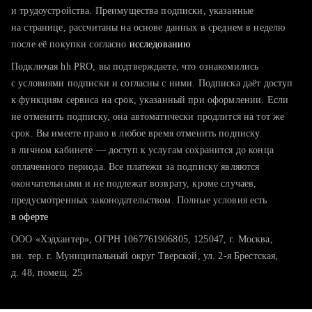
тратите много времени на поиск и вручную поднимаете
и трудоустройства. Преимущества подписки, указанные
резюме
на странице, рассчитаны на основе данных в среднем в неделю
после её покупки согласно
хотите сравнить себя с конкурентами и оценить шансы
исследованию
Подключая hh PRO, вы подтверждаете, что ознакомились
с условиями подписки и согласны с ними. Подписка даёт доступ
к функциям сервиса на срок, указанный при оформлении. Если
не отменить подписку, она автоматически продлится на тот же
срок. Вы имеете право в любое время отменить подписку
в личном кабинете — доступ к услугам сохранится до конца
оплаченного периода. Все платежи за подписку являются
окончательными и не подлежат возврату, кроме случаев,
предусмотренных законодательством. Полные условия есть
в оферте
ООО «Хэдхантер», ОГРН 1067761906805, 125047, г. Москва,
вн. тер. г. Муниципальный округ Тверской, ул. 2-я Брестская,
д. 48, помещ. 25