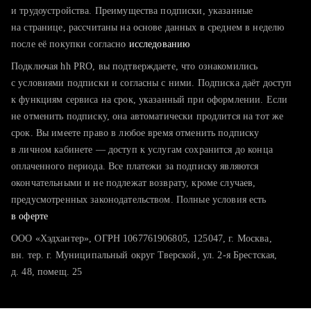
тратите много времени на поиск и вручную поднимаете
и трудоустройства. Преимущества подписки, указанные
резюме
на странице, рассчитаны на основе данных в среднем в неделю
после её покупки согласно
хотите сравнить себя с конкурентами и оценить шансы
исследованию
Подключая hh PRO, вы подтверждаете, что ознакомились
с условиями подписки и согласны с ними. Подписка даёт доступ
к функциям сервиса на срок, указанный при оформлении. Если
не отменить подписку, она автоматически продлится на тот же
срок. Вы имеете право в любое время отменить подписку
в личном кабинете — доступ к услугам сохранится до конца
оплаченного периода. Все платежи за подписку являются
окончательными и не подлежат возврату, кроме случаев,
предусмотренных законодательством. Полные условия есть
в оферте
ООО «Хэдхантер», ОГРН 1067761906805, 125047, г. Москва,
вн. тер. г. Муниципальный округ Тверской, ул. 2-я Брестская,
д. 48, помещ. 25