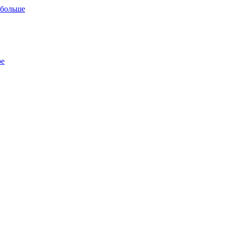
 больше
ре