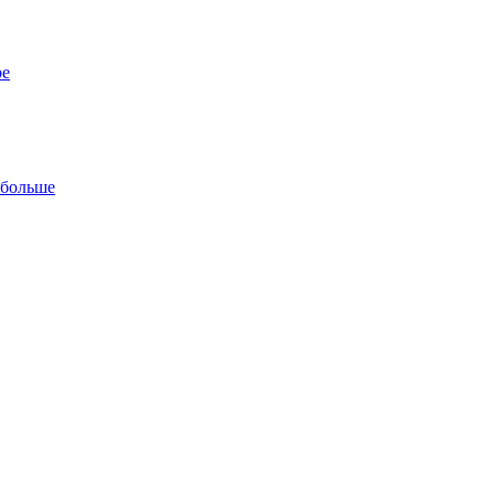
ре
 больше