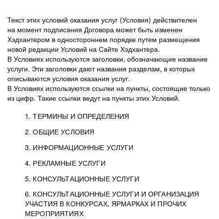
Текст этих условий оказания услуг (Условия) действителен
на момент подписания Договора может быть изменен
Хэдхантером в одностороннем порядке путем размещения
новой редакции Условий на Сайте Хэдхантера.
В Условиях используются заголовки, обозначающие название
услуги. Эти заголовки дают названия разделам, в которых
описываются условия оказания услуг.
В Условиях используются ссылки на пункты, состоящие только
из цифр. Такие ссылки ведут на пункты этих Условий.
1. ТЕРМИНЫ И ОПРЕДЕЛЕНИЯ
2. ОБЩИЕ УСЛОВИЯ
3. ИНФОРМАЦИОННЫЕ УСЛУГИ
1.1. Хэдхантер, или
Хэдхантер, ООО
4. РЕКЛАМНЫЕ УСЛУГИ
HeadHunter, или
«Хэдхантер», ИНН
2.1. Типы и статусы регистрации
5. КОНСУЛЬТАЦИОННЫЕ УСЛУГИ
Исполнитель
7718620740, адрес:
Типы регистрации
3.1. Предоставление доступа к базе данных
2.2. Активация услуг
6. КОНСУЛЬТАЦИОННЫЕ УСЛУГИ И ОРГАНИЗАЦИЯ
125047, г. Москва,
резюме с предложениями Соискателей
Описание и активация
УЧАСТИЯ В КОНКУРСАХ, ЯРМАРКАХ И ПРОЧИХ
2.1.1. Заказчику может быть присвоен один
4.0. Общие условия оказания рекламных услуг
внутригородская
о трудоустройстве с возможностью просмотра
МЕРОПРИЯТИЯХ
из Типов регистраций.
территория
4.0.1. Хэдхантер оказывает Заказчику услугу