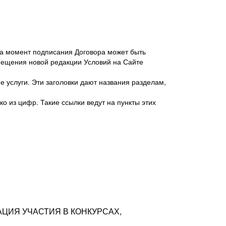
 на момент подписания Договора может быть
мещения новой редакции Условий на Сайте
 услуги. Эти заголовки дают названия разделам,
о из цифр. Такие ссылки ведут на пункты этих
антер», ИНН 7718620740, адрес: 125047,
одская территория Муниципальный округ
я улица, дом 48, помещ. 25
ых резюме с предложениями Соискателей
АЦИЯ УЧАСТИЯ В КОНКУРСАХ,
тра контактной информации Соискателя
тор сайтов: hh.ru, talantix.ru и других
 из Типов регистраций.
луг