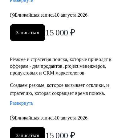
Развернуть
• Разобраться с планированием и снизить перегруз, когда
задач очень много
Ближайшая запись
10 августа 2026
15 000
₽
Кому могу помочь:
Записаться
• IT-специалистам уровня junior / middle / senior
• Начинающим руководителям
• Product менеджерам и владельцам продуктов
Резюме и стратегия поиска, которые приводят к
• Project менеджерам
офферам - для продактов, project менеджеров,
• Продуктовым и CRM маркетологам
продуктовых и CRM маркетологов
• Тем, кто хочет перейти в IT из смежных сфер
Создаем резюме, которое вызывает отклики, и
• Тем, кто готовит карьерный рывок — внутри компании
стратегию, которая сокращает время поиска.
или на новый уровень
Развернуть
Ближайшая запись
10 августа 2026
15 000
₽
Записаться