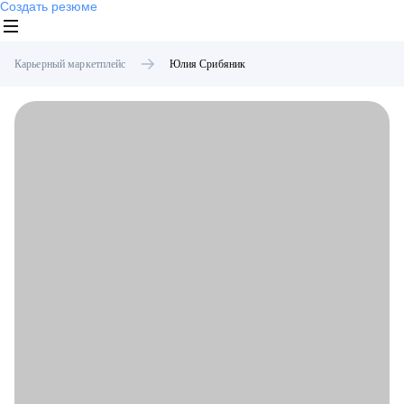
Создать резюме
Карьерный маркетплейс
Юлия
Срибяник