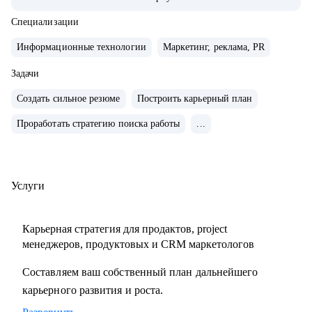
системно расти.
• За плечами — Авито, МегаФон, Сбер, Открытие, десятки
Специализации
запусков, трансформации команд, развитие руководителей
Информационные технологии
Маркетинг, реклама, PR
и публичные выступления о лидерстве и управлении.
• Ментор Авито и Women in Tech Russia.
Задачи
Создать сильное резюме
Построить карьерный план
С чем помогу:
Проработать стратегию поиска работы
...
• Сформулировать карьерную цель и разработать стратегию
ее достижения
• Разработать стратегию поиска работы и выхода на
нужные компании
Услуги
• Сделать сильное, продающее резюме, портфолио и кейсы
• Спланировать рост в текущей компании и подготовиться
Карьерная стратегия для продактов, project
к ревью
менеджеров, продуктовых и CRM маркетологов
• Прокачать экспертизу в growth-маркетинге и
Составляем ваш собственный план дальнейшего
монетизации продуктов
карьерного развития и роста.
• Выстроить процессы и вырастить самостоятельную
команду