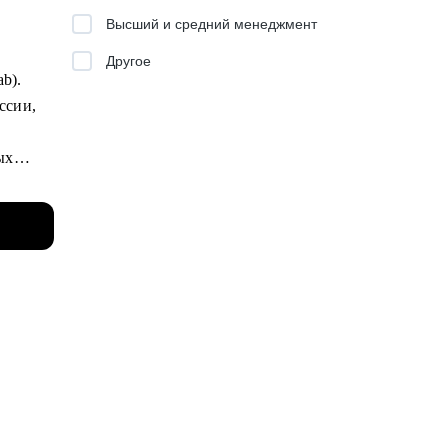
Высший и средний менеджмент
Другое
ab).
ссии,
ых
ьных
к
феров.
 цели.