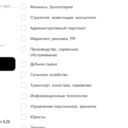
Карьерный консультант / Резюмерайтер (подготовка резюме) / Эксперт по профориентации
Финансы, бухгалтерия
Стратегия, инвестиции, консалтинг
Административный персонал
Маркетинг, реклама, PR
Производство, сервисное
обслуживание
и
Добыча сырья
Сельское хозяйство
Т-банк,
Транспорт, логистика, перевозки
Информационные технологии
Управление персоналом, тренинги
искать,
Юристы
и b2b
о их
Закупки