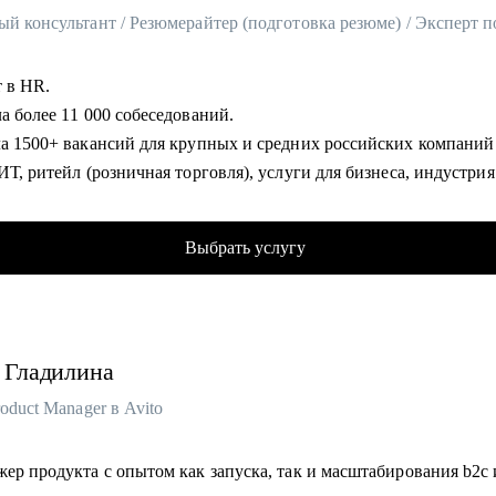
т в HR.
а более 11 000 собеседований.
ла 1500+ вакансий для крупных и средних российских компаний
ИТ, ритейл (розничная торговля), услуги для бизнеса, индустрия
иимства и пр).
в карьерном консультировании и коучинге. Помогла в достижени
Выбрать услугу
ых целей более 600 клиентам.
 - наставник карьерных консультантов.
лиенты работают в Яндекс, Авито, OZON, Mars, Новатэк, СБЕР, 
С и пр.
Гладилина
омогу:
roduct Manager в Avito
тать стратегию поиска работы, в т.ч., при смене профессии (что 
ть, как искать);
ер продукта с опытом как запуска, так и масштабирования b2c 
ть ваши конкурентные преимущества (даже если вам кажется, чт