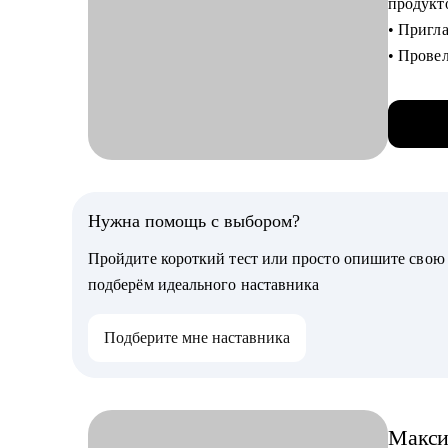
продукт
нет);
• Пригл
• избави
• Прове
• справ
• Провел
• написа
• Отсмо
результ
• Помог
• подгот
С чем п
Кому мо
• Ты хо
Нужна помощь с выбором?
Специал
быстрог
• hr
Пройдите короткий тест или просто опишите сво
• Ты хоч
• карье
подберём идеального наставника
роль.
• прода
• Ты хо
• проек
Подберите мне наставника
компани
• марке
• Ты выг
• анали
• Хочешь
• финан
Макс
• закуп
Кому см