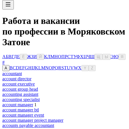
Работа и вакансии
по профессии в Моряковском
Затоне
А
Б
В
Г
Д
Е
Ж
З
И
К
Л
М
Н
О
П
Р
С
Т
У
Ф
Х
Ц
Ч
Ш
Э
Ю
Ё
Й
Щ
Ы
Я
#
B
C
D
E
F
G
H
I
J
K
L
M
N
O
P
Q
R
S
T
U
V
W
X
A
Y
Z
accountant
account director
account executive
account group head
accounting assistant
accounting specialist
account manager
1
account manager btl
account manager event
account manager project manager
accounts payable accountant