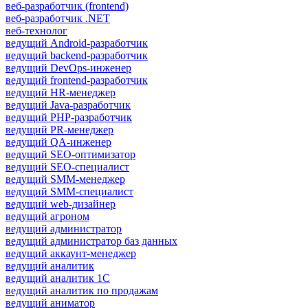
веб-разработчик (frontend)
веб-разработчик .NET
веб-технолог
ведущий Android-разработчик
ведущий backend-разработчик
ведущий DevOps-инженер
ведущий frontend-разработчик
ведущий HR-менеджер
ведущий Java-разработчик
ведущий PHP-разработчик
ведущий PR-менеджер
ведущий QA-инженер
ведущий SEO-оптимизатор
ведущий SEO-специалист
ведущий SMM-менеджер
ведущий SMM-специалист
ведущий web-дизайнер
ведущий агроном
ведущий администратор
ведущий администратор баз данных
ведущий аккаунт-менеджер
ведущий аналитик
ведущий аналитик 1С
ведущий аналитик по продажам
ведущий аниматор