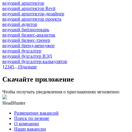
ведущий архитектор
ведущий архитектор Revit
ведущий архитектор-дизайнер
ведущий архитектор проекта
ведущий аудитор
ведущий библиотекарь
ведущий бизнес-аналитик
ведущий бизнес-тренер
ведущий бренд-менеджер
ведущий бухгалтер
ведущий бухгалтер ВЭД
ведущий бухгалтер-калькулятор
1
2
3
4
5
...
19
дальше
Скачайте приложение
Чтобы получать уведомления о приглашениях мгновенно
HeadHunter
Размещение вакансий
Поиск по резюме
О компании
Наши вакансии