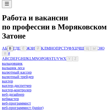
Работа и вакансии
по профессии в Моряковском
Затоне
А
Б
Г
Д
Е
Ж
З
И
К
Л
М
Н
О
П
Р
С
Т
У
Ф
Х
Ц
Ч
Ш
Э
Ю
В
Ё
Й
Щ
Ы
#
Я
A
B
C
D
E
F
G
H
I
J
K
L
M
N
O
P
Q
R
S
T
U
V
W
X
Y
Z
вальцовщик
вальщик леса
валютный кассир
валютный трейдер
вахтер
вахтер-диспетчер
вахтер-контролер
веб-дизайнер
вебмастер
веб-программист
веб-программист (junior)